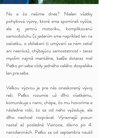
No a čo riešime dnes? Nielen všetky
pohybové výzvy, ktoré sme spomínali vyššie,
ale aj jemnú motoriku, komplikovanú
samoobsluhu (s jedením sme napríklad len na
začiatku, o obliekaní či umývaní sa nám zatiaľ
ani nesníva), chýbajúcu samostatnosť - teraz
myslím najmä mentálne, keďže doteraz mal
Peťko pri sebe vždy jedného celého dospeláka
len pre seba.
Veľkou výzvou je pre nás oneskorený vývoj
reči. Peťko rozumie už dlho všetkému,
komunikuje s nami, chápe, čo mu hovoríme a
následne robí, čo sa od neho vyžaduje, ale
dlho nechcel rozprávať. Výraznejší posun
nastal až posledné Vianoce, dávno po 4.
narodeninách. Peťko sa od septembra naučil