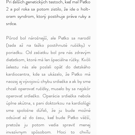
Pri ďalších genetických testoch, keď mal Peťko
2 a pol roka sa potom zistilo, že ide o holt-
oram syndrom, ktorý postihuje práve ruky a
srdce.
Pôrod bol náročnejší, ale Peťko sa narodil
(teda až na ťažko postihnuté ručičky) v
poriadku. Od začiatku bol pre nás zdravým
dieťatkom, ktoré má len špeciálne rúčky. Kvôli
šelestu nás ale poslali opäť do detského
kardiocentra, kde sa ukázalo, že Peťko má
naozaj aj vývojovú chybu srdiečka a ak by sme
chceli operovať ručičky, muselo by sa najskôr
operovať srdiečko. Operácia srdiečka nebola
úplne akútna, s pani doktorkou na kardiológii
sme spoločne dúfali, že ju bude možné
odsúvať až do času, keď bude Peťko väčší,
pretože ju potom vedia spraviť menej
invazívnym spôsobom. Hoci to chvíľu