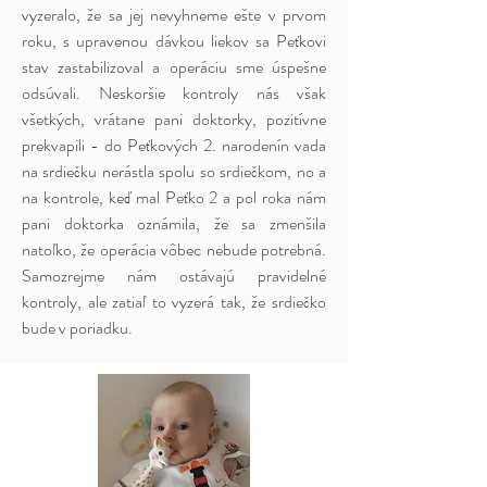
vyzeralo, že sa jej nevyhneme ešte v prvom
roku, s upravenou dávkou liekov sa Peťkovi
stav zastabilizoval a operáciu sme úspešne
odsúvali. Neskoršie kontroly nás však
všetkých, vrátane pani doktorky, pozitívne
prekvapili - do Peťkových 2. narodenín vada
na srdiečku nerástla spolu so srdiečkom, no a
na kontrole, keď mal Peťko 2 a pol roka nám
pani doktorka oznámila, že sa zmenšila
natoľko, že operácia vôbec nebude potrebná.
Samozrejme nám ostávajú pravidelné
kontroly, ale zatiaľ to vyzerá tak, že srdiečko
bude v poriadku.