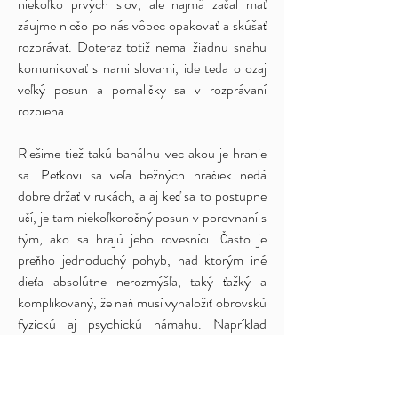
niekoľko prvých slov, ale najmä začal mať
záujme niečo po nás vôbec opakovať a skúšať
rozprávať. Doteraz totiž nemal žiadnu snahu
komunikovať s nami slovami, ide teda o ozaj
veľký posun a pomaličky sa v rozprávaní
rozbieha.
Riešime tiež takú banálnu vec akou je hranie
sa. Peťkovi sa veľa bežných hračiek nedá
dobre držať v rukách, a aj keď sa to postupne
učí, je tam niekoľkoročný posun v porovnaní s
tým, ako sa hrajú jeho rovesníci. Často je
preňho jednoduchý pohyb, nad ktorým iné
dieťa absolútne nerozmýšľa, taký ťažký a
komplikovaný, že naň musí vynaložiť obrovskú
fyzickú aj psychickú námahu. Napríklad
položiť kocku na vrch veže je natoľko
komplikovaný úkon, že tento jeden pohyb ho
naplno zamestná a je namáhavý nielen fyzicky,