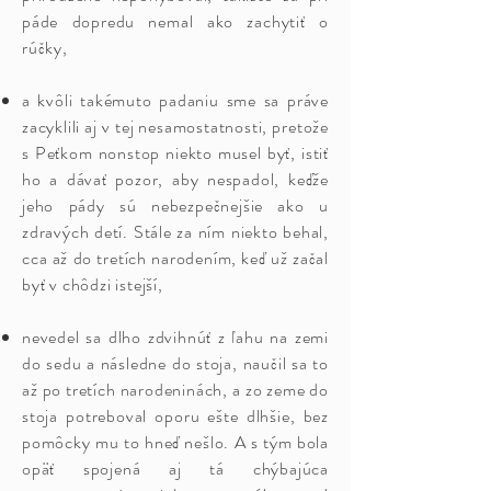
páde dopredu nemal ako zachytiť o
rúčky,
a kvôli takémuto padaniu sme sa práve
zacyklili aj v tej nesamostatnosti, pretože
s Peťkom nonstop niekto musel byť, istiť
ho a dávať pozor, aby nespadol, keďže
jeho pády sú nebezpečnejšie ako u
zdravých detí. Stále za ním niekto behal,
cca až do tretích narodením, keď už začal
byť v chôdzi istejší,
nevedel sa dlho zdvihnúť z ľahu na zemi
do sedu a následne do stoja, naučil sa to
až po tretích narodeninách, a zo zeme do
stoja potreboval oporu ešte dlhšie, bez
pomôcky mu to hneď nešlo. A s tým bola
opäť spojená aj tá chýbajúca