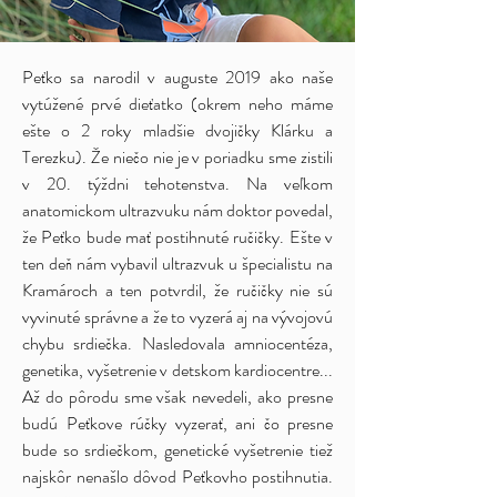
Peťko sa narodil v auguste 2019 ako naše
vytúžené prvé dieťatko (okrem neho máme
ešte o 2 roky mladšie dvojičky Klárku a
Terezku). Že niečo nie je v poriadku sme zistili
v 20. týždni tehotenstva. Na veľkom
anatomickom ultrazvuku nám doktor povedal,
že Peťko bude mať postihnuté ručičky. Ešte v
ten deň nám vybavil ultrazvuk u špecialistu na
Kramároch a ten potvrdil, že ručičky nie sú
vyvinuté správne a že to vyzerá aj na vývojovú
chybu srdiečka. Nasledovala amniocentéza,
genetika, vyšetrenie v detskom kardiocentre...
Až do pôrodu sme však nevedeli, ako presne
budú Peťkove rúčky vyzerať, ani čo presne
bude so srdiečkom, genetické vyšetrenie tiež
najskôr nenašlo dôvod Peťkovho postihnutia.