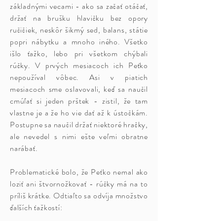
základnými vecami - ako sa začať otáčať,
držať na brušku hlavičku bez opory
ručičiek, neskôr šikmý sed, balans, státie
popri nábytku a mnoho iného. Všetko
išlo ťažko, lebo pri všetkom chýbali
rúčky. V prvých mesiacoch ich Peťko
nepoužíval vôbec. Asi v piatich
mesiacoch sme oslavovali, keď sa naučil
cmúľať si jeden prštek - zistil, že tam
vlastne je a že ho vie dať až k ústočkám.
Postupne sa naučil držať niektoré hračky,
ale nevedel s nimi ešte veľmi obratne
narábať.
Problematické bolo, že Peťko nemal ako
loziť ani štvornožkovať - rúčky má na to
príliš krátke. Odtiaľto sa odvíja množstvo
ďalších ťažkostí: