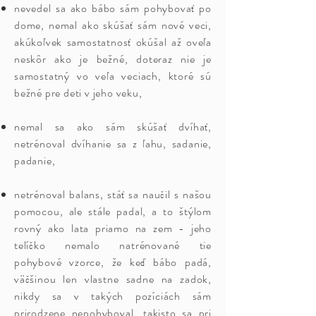
nevedel sa ako bábo sám pohybovať po
dome, nemal ako skúšať sám nové veci,
akúkoľvek samostatnosť okúšal až oveľa
neskôr ako je bežné, doteraz nie je
samostatný vo veľa veciach, ktoré sú
bežné pre deti v jeho veku,
nemal sa ako sám skúšať dvíhať,
netrénoval dvíhanie sa z ľahu, sadanie,
padanie,
netrénoval balans, stáť sa naučil s našou
pomocou, ale stále padal, a to štýlom
rovný ako lata priamo na zem - jeho
telíčko nemalo natrénované tie
pohybové vzorce, že keď bábo padá,
väčšinou len vlastne sadne na zadok,
nikdy sa v takých pozíciách sám
prirodzene nepohyboval, takisto sa pri